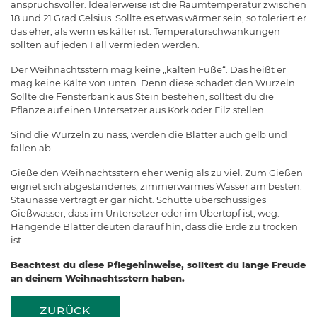
anspruchsvoller. Idealerweise ist die Raumtemperatur zwischen
18 und 21 Grad Celsius. Sollte es etwas wärmer sein, so toleriert er
das eher, als wenn es kälter ist. Temperaturschwankungen
sollten auf jeden Fall vermieden werden.
Der Weihnachtsstern mag keine „kalten Füße“. Das heißt er
mag keine Kälte von unten. Denn diese schadet den Wurzeln.
Sollte die Fensterbank aus Stein bestehen, solltest du die
Pflanze auf einen Untersetzer aus Kork oder Filz stellen.
Sind die Wurzeln zu nass, werden die Blätter auch gelb und
fallen ab.
Gieße den Weihnachtsstern eher wenig als zu viel. Zum Gießen
eignet sich abgestandenes, zimmerwarmes Wasser am besten.
Staunässe verträgt er gar nicht. Schütte überschüssiges
Gießwasser, dass im Untersetzer oder im Übertopf ist, weg.
Hängende Blätter deuten darauf hin, dass die Erde zu trocken
ist.
Beachtest du diese Pflegehinweise, solltest du lange Freude
an deinem Weihnachtsstern haben.
ZURÜCK