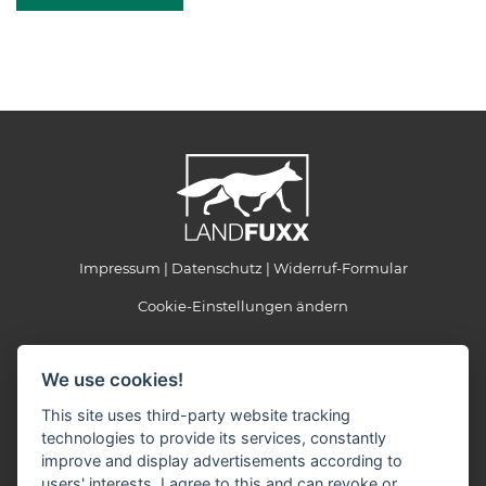
Impressum
Datenschutz
Widerruf-Formular
Cookie-Einstellungen ändern
LANDFUXX Regn
We use cookies!
Hopfenoher Straße 40
91275 Auerbach
This site uses third-party website tracking
technologies to provide its services, constantly
Telefon: 09643 300757
improve and display advertisements according to
Telefax: 09643 300686
E-Mail:
info(at)landfuxx-regn.de
users' interests. I agree to this and can revoke or