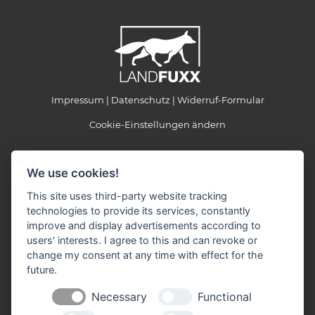
Impressum
Datenschutz
Widerruf-Formular
Cookie-Einstellungen ändern
LANDFUXX Regn
We use cookies!
Hopfenoher Straße 40
91275 Auerbach
This site uses third-party website tracking
technologies to provide its services, constantly
Telefon: 09643 300757
improve and display advertisements according to
Telefax: 09643 300686
E-Mail:
info(at)landfuxx-regn.de
users' interests. I agree to this and can revoke or
change my consent at any time with effect for the
Öffnungszeiten:
future.
Montag - Freitag: 09:00 - 12:30 Uhr - 14:00 - 18:00 Uhr
Ab Juni ist Mittwoch Nachmittag unser Landfuxx Markt
Necessary
Functional
geschlossen.