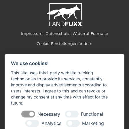
Impressum
Datenschutz
Widerruf-Formular
Cookie-Einstellungen ändern
LANDFUXX Regn
We use cookies!
Hopfenoher Straße 40
91275 Auerbach
This site uses third-party website tracking
technologies to provide its services, constantly
Telefon: 09643 300757
improve and display advertisements according to
Telefax: 09643 300686
E-Mail:
info(at)landfuxx-regn.de
users' interests. I agree to this and can revoke or
change my consent at any time with effect for the
Öffnungszeiten:
future.
Montag - Freitag: 09:00 - 12:30 Uhr - 14:00 - 18:00 Uhr
Ab Juni ist Mittwoch Nachmittag unser Landfuxx Markt
Necessary
Functional
geschlossen.
Samstag: 09:00 - 12:30 Uhr
Analytics
Marketing