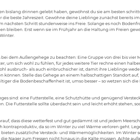
 bislang drinnen gelebt haben, gewöhnst du sie am besten schritt
ür die beste Jahreszeit. Gewöhne deine Lieblinge zunächst bereits im
m nächsten Schritt stundenweise ins Freie. Solange es noch Bodenfros
ßen bleiben. Erst wenn sie im Frühjahr an die Haltung im Freien ge
Winter.
es bei dem Außengehege zu beachten: Eine Gruppe von drei bis vier
r, um sich wohl zu fühlen, für jedes weitere Tier rechne einen hal
hl ausbruch- als auch einbruchsicher ist, damit ihre Lieblinge wed
 können. Stelle das Gehege an einem halbschattigen Standort auf,
lfältiger die Bodenbeschaffenheit ist, umso besser – so wetzen sich die 
es sind: eine Futterstelle, eine Schutzhütte und genügend Verstec
 Die Futterstelle sollte überdacht sein und leicht erhöht stehen, s
darauf, dass diese wetterfest und gut gedämmt ist und jedem Meers
edoch kontraproduktiv, da so im Winter zu viel Wärme verloren geht. L
 bieten zusätzliche Versteck- und Wärmemöglichkeiten. Im Winter sol
 die Nager zum Fressen nicht hinaus in die Kälte müssen. Achte auß