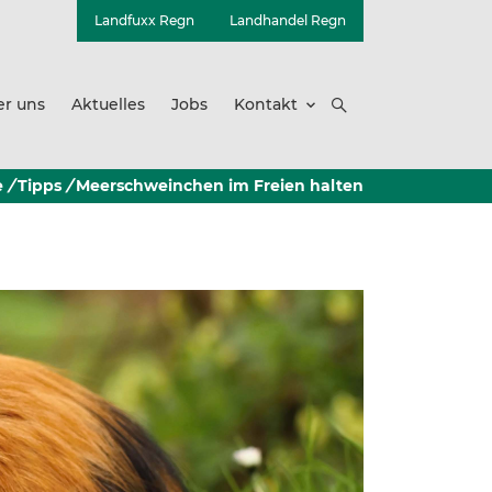
Landfuxx Regn
Landhandel Regn
er uns
Aktuelles
Jobs
Kontakt
e
/
Tipps
/
Meerschweinchen im Freien halten