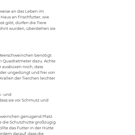
weise an das Leben im
 Haus an Frischfutter, wie
t gibt, dürfen die Tiere
wöhnt wurden, überstehen sie
 Meerschweinchen benötigt
ben Quadratmeter dazu. Achte
er ausbüxen noch, dass
 der ungedüngt und frei von
Krallen der Tierchen leichter
k- und
odass sie vor Schmutz und
chweinchen genügend Platz
ege die Schutzhütte großzügig
lte das Futter in der Hütte
erdem darauf, dass die