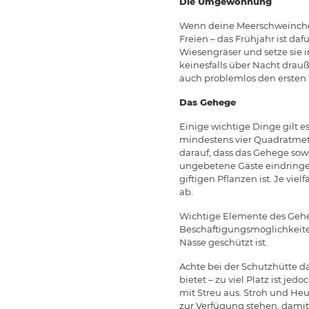
Die Umgewöhnung
Wenn deine Meerschweinchen
Freien – das Frühjahr ist daf
Wiesengräser und setze sie i
keinesfalls über Nacht drau
auch problemlos den ersten 
Das Gehege
Einige wichtige Dinge gilt 
mindestens vier Quadratmete
darauf, dass das Gehege sowo
ungebetene Gäste eindringen
giftigen Pflanzen ist. Je vie
ab.
Wichtige Elemente des Geheg
Beschäftigungsmöglichkeiten.
Nässe geschützt ist.
Achte bei der Schutzhütte 
bietet – zu viel Platz ist j
mit Streu aus. Stroh und Heu
zur Verfügung stehen, damit