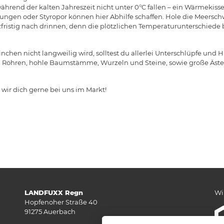
ährend der kalten Jahreszeit nicht unter 0°C fallen – ein Wärmeki
itungen oder Styropor können hier Abhilfe schaffen. Hole die Meers
zfristig nach drinnen, denn die plötzlichen Temperaturunterschiede
chen nicht langweilig wird, solltest du allerlei Unterschlüpfe und
ch Röhren, hohle Baumstämme, Wurzeln und Steine, sowie große Äste.
wir dich gerne bei uns im Markt!
LANDFUXX Regn
Wi
Hopfenoher Straße 40
91275 Auerbach